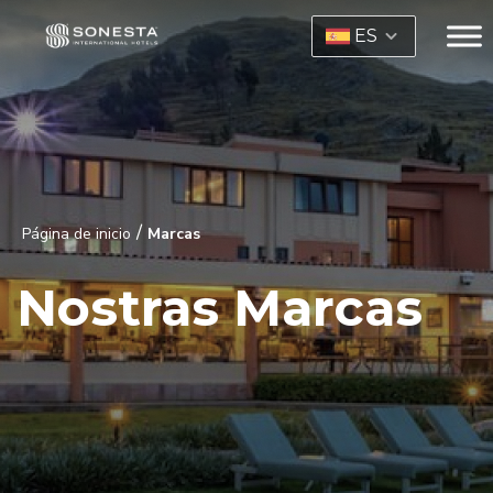
ES
/
Página de inicio
Marcas
Nostras Marcas